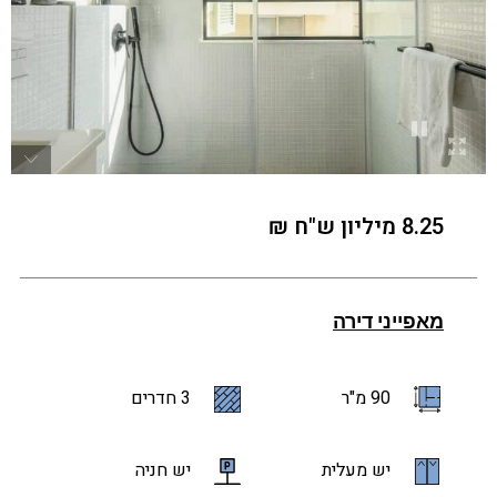
8.25 מיליון ש"ח ₪
מאפייני דירה
90 מ"ר
3 חדרים
יש מעלית
יש חניה