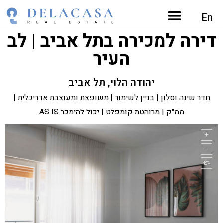
דירות למכירה בתל אביב מפה
השירותים שלנו
נכסים בתל אביב
מגזין נדל"ן
En
דירה למכירה בתל אביב | לב
העיר
יהודה הלוי, תל אביב
חדר שינה וסלון | בניין לשימור | משופצת ומעוצבת אדריכלית |
ממ"ק | מרוהטת קומפלט | יכול להימכר AS IS