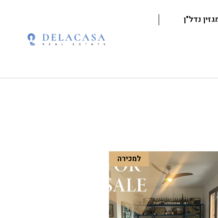
גזין נדל"ן
למכירה