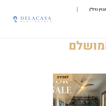
גזין נדל"ן
המושלם
למכירה