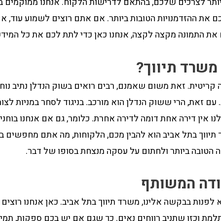
ותר לצרכים שלכם, בהתאם לדרישות הלקוח. אנחנו ממוקמים בל
רכם את ההזדמנויות הטובות ביותר. אם אתם רוצים לשמוע עוד, א
 את התמונה מקצה לקצה, אנחנו כאן כדי לתת לכם את כל המיד
משרד תיווך?
 קריטית. זאת משום שאמנם, רבים רואים בשוק הנדלן נתיב נו
ם זאת, הרי ששוק הנדלן הוא מורכב. בניגוד לסחר במניות לצור
 אין דירה אחת דומה לדירה אחרת. כלומר, גם אם אנחנו בוחני
תיווך בתל אביב הוא להבין מכם, הלקוחות, מה אתם מחפשים בד
הטובה ביותר ולחתום על עסקה מנצחת בסופו של דבר.
ודה המשותף
לפנות בבקשה אלינו, משרד תיווך בתל אביב. כאן אנחנו רוצים
ת וכזו שתניב רווחים נאים. כך שגם אם יש בכם ספקות, תמיד